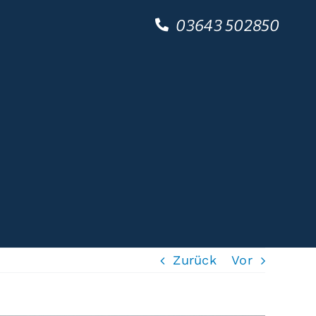
03643 502850
Zurück
Vor