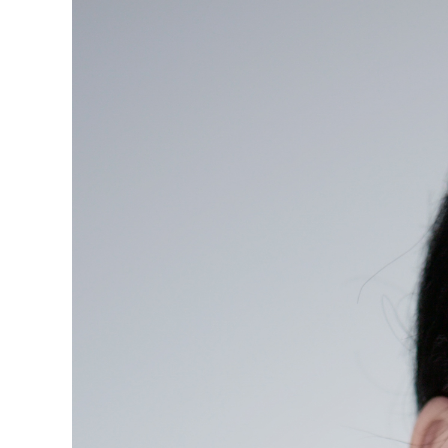
Zeige
grösseres
Bild