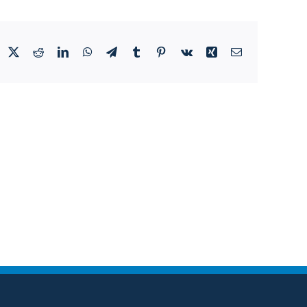
acebook
X
Reddit
LinkedIn
WhatsApp
Telegram
Tumblr
Pinterest
Vk
Xing
E-
Mail