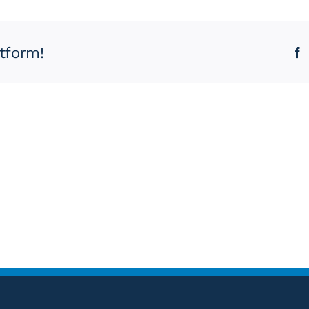
g
tform!
F