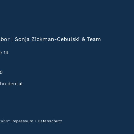
labor | Sonja Zickman-Cebulski & Team
e 14
50
hn.dental
 Zahn“
Impressum
•
Datenschutz